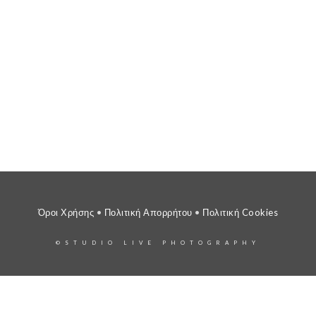
Όροι Χρήσης
•
Πολιτική Απορρήτου
•
Πολιτική Cookies
©STUDIO LIVE PHOTOGRAPHY