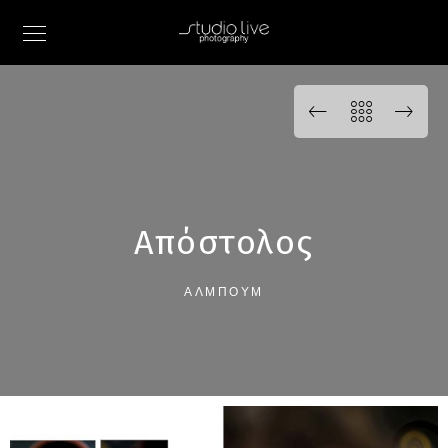
Απόστολος
ΆΛΜΠΟΥΜ
0