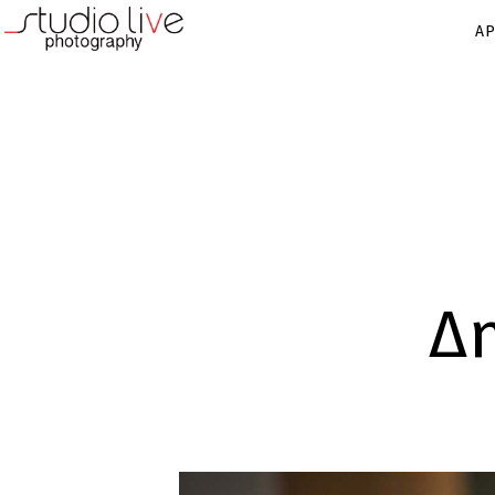
ΑΡ
Δη