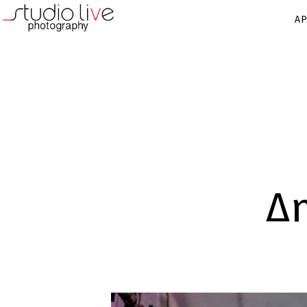
ΑΡ
Δη