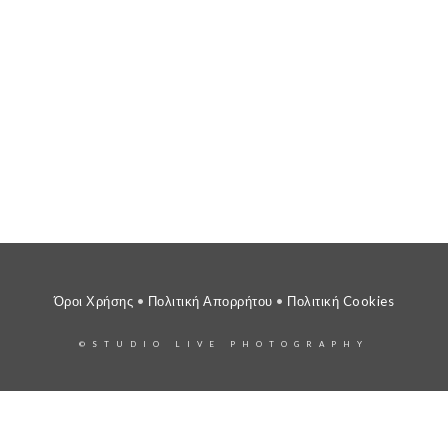
Όροι Χρήσης
•
Πολιτική Απορρήτου
•
Πολιτική Cookies
©STUDIO LIVE PHOTOGRAPHY