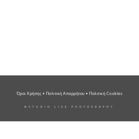
Όροι Χρήσης
•
Πολιτική Απορρήτου
•
Πολιτική Cookies
©STUDIO LIVE PHOTOGRAPHY