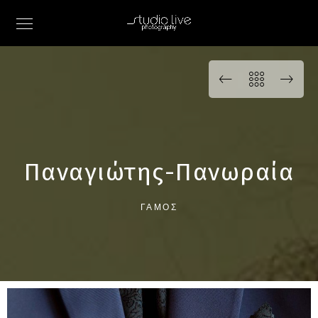
Παναγιώτης-Πανωραία
ΓΆΜΟΣ
0