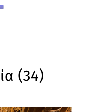
α (34)