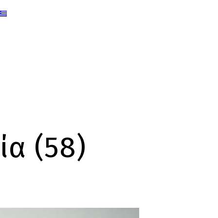
α (58)